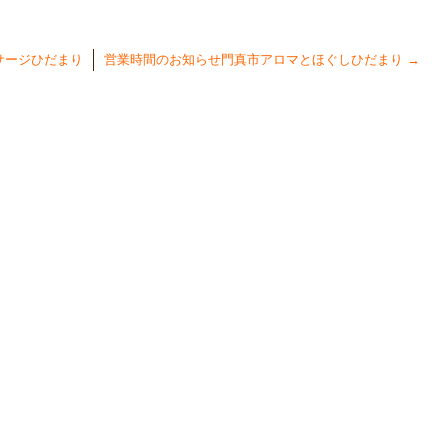
サージひだまり
営業時間のお知らせ門真市アロマとほぐしひだまり
→