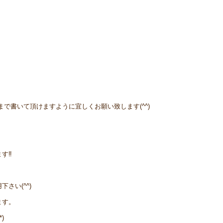
で書いて頂けますように宜しくお願い致します(^^)
‼️
さい(^^)
ます。
)