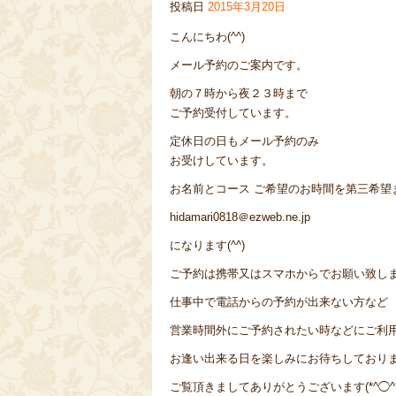
投稿日
2015年3月20日
こんにちわ(^^)
メール予約のご案内です。
朝の７時から夜２３時まで
ご予約受付しています。
定休日の日もメール予約のみ
お受けしています。
お名前とコース ご希望のお時間を第三希望ま
hidamari0818＠ezweb.ne.jp
になります(^^)
ご予約は携帯又はスマホからでお願い致します
仕事中で電話からの予約が出来ない方など
営業時間外にご予約されたい時などにご利用下
お逢い出来る日を楽しみにお待ちしており
ご覧頂きましてありがとうございます(*^◯^*