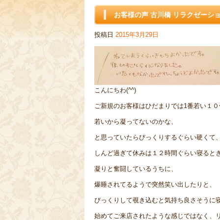
お客様の声 古川橋 リラクゼーシ
投稿日
2015年3月29日
こんにちわ(^^)
ご新規のお客様はひだまりでは1番若い１０
若いから凝ってないのかな、
と思っていたらびっくりするぐらい硬くて
しんど過ぎて休みは１２時間ぐらい寝ると
凝りと奮闘しているうちに、
爆睡されてるようで突然笑い出したりと、
びっくりして覗き込むと気持ち良さそうに寝て
始めてご来店されたような感じではなく、リ