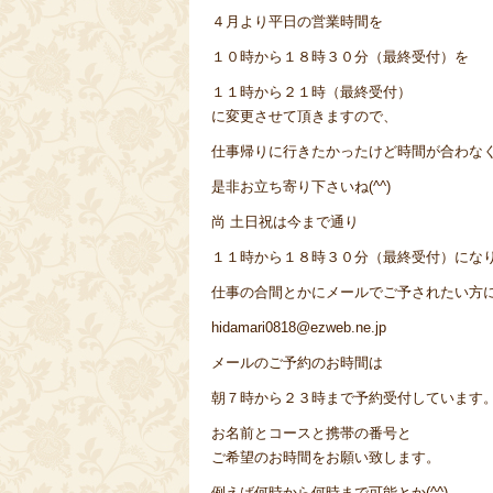
４月より平日の営業時間を
１０時から１８時３０分（最終受付）を
１１時から２１時（最終受付）
に変更させて頂きますので、
仕事帰りに行きたかったけど時間が合わな
是非お立ち寄り下さいね(^^)
尚 土日祝は今まで通り
１１時から１８時３０分（最終受付）にな
仕事の合間とかにメールでご予されたい方には
hidamari0818@ezweb.ne.jp
メールのご予約のお時間は
朝７時から２３時まで予約受付しています
お名前とコースと携帯の番号と
ご希望のお時間をお願い致します。
例えば何時から何時まで可能とか(^^)