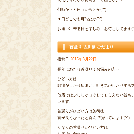
何時からと何時からとか(^^)
１日どこでも可能とか(^^)
お逢い出来る日を楽しみにお待ちしてます(*^
首凝り 古川橋 ひだまり
投稿日
2015年3月22日
長年にわたり首凝りでお悩みの方‥
ひどい方は
頭痛がしたりめまい、吐き気がしたりする
他店では少ししかほぐしてもらえない首も
います。
首凝りがひどい方は施術後
首が長くなったと喜んで頂いています(^^)
かなりの首凝りがひどい方は
お客様に合わせて