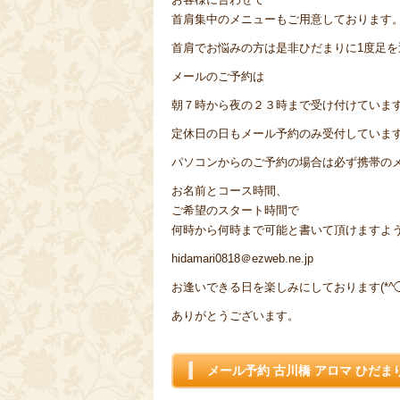
首肩集中のメニューもご用意しております
首肩でお悩みの方は是非ひだまりに1度足を運
メールのご予約は
朝７時から夜の２３時まで受け付けていま
定休日の日もメール予約のみ受付していま
パソコンからのご予約の場合は必ず携帯の
お名前とコース時間、
ご希望のスタート時間で
何時から何時まで可能と書いて頂けますよ
hidamari0818＠ezweb.ne.jp
お逢いできる日を楽しみにしております(*^◯^
ありがとうございます。
メール予約 古川橋 アロマ ひだま