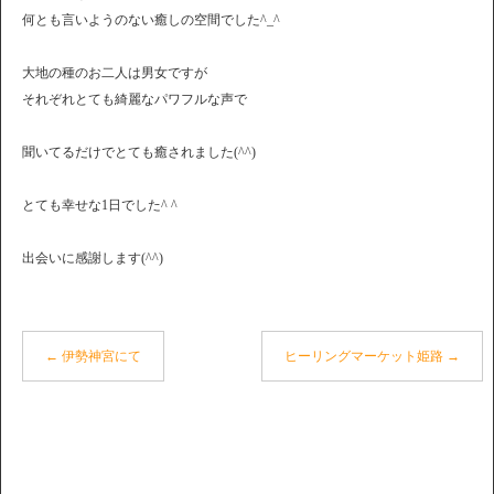
何とも言いようのない癒しの空間でした^_^
大地の種のお二人は男女ですが
それぞれとても綺麗なパワフルな声で
聞いてるだけでとても癒されました(^^)
とても幸せな1日でした^ ^
出会いに感謝します(^^)
←
伊勢神宮にて
ヒーリングマーケット姫路
→