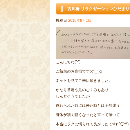
古川橋 リラクゼーションひだまり
投稿日
2015年9月1日
こんにちわ(^^)
ご新規のお客様ですp(^_^)q
ネットを見てご来店頂きました。
かなり首肩や足のむくみもあり
しんどそうでしたが
終わられた時には来た時とは全然違う
身体が凄く軽くなったと言って頂いて
本当にラクに慣られて良かったです(*^◯^*)