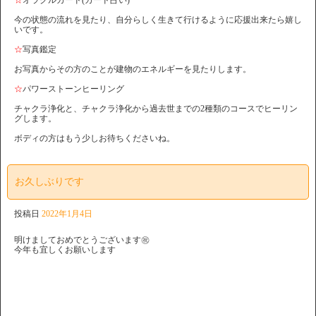
☆
オラクルカード(カード占い)
今の状態の流れを見たり、自分らしく生きて行けるように応援出来たら嬉し
いです。
☆
写真鑑定
お写真からその方のことが建物のエネルギーを見たりします。
☆
パワーストーンヒーリング
チャクラ浄化と、チャクラ浄化から過去世までの2種類のコースでヒーリン
グします。
ボディの方はもう少しお待ちくださいね。
お久しぶりです
投稿日
2022年1月4日
明けましておめでとうございます㊗️
今年も宜しくお願いします