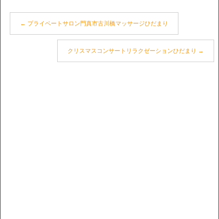
←
プライベートサロン門真市古川橋マッサージひだまり
クリスマスコンサートリラクゼーションひだまり
→